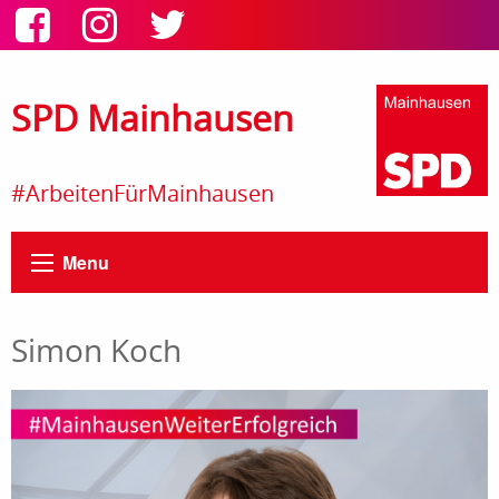
SPD Mainhausen
#ArbeitenFürMainhausen
Menu
Simon Koch