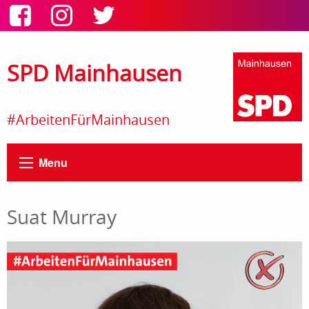
SPD Mainhausen
#ArbeitenFürMainhausen
Menu
Suat Murray