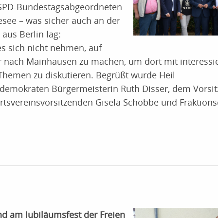
en SPD-Bundestagsabgeordneten
see – was sicher auch an der
aus Berlin lag:
es sich nicht nehmen, auf
r nach Mainhausen zu machen, um dort mit interessi
Themen zu diskutieren. Begrüßt wurde Heil
aldemokraten Bürgermeisterin Ruth Disser, dem Vorsi
rtsvereinsvorsitzenden Gisela Schobbe und Fraktions
d am Jubiläumsfest der Freien