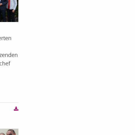
erten
tzenden
chef