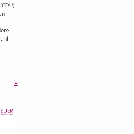
 (CDU)
on
dere
wahl