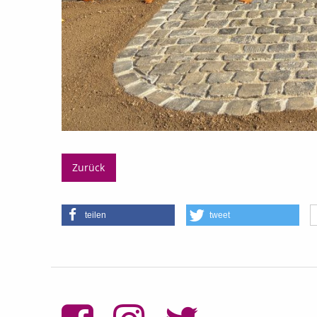
Zurück
teilen
tweet